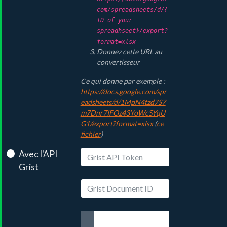
com/spreadsheets/d/{
ID of your
spreadhseet}/export?
format=xlsx
Donnez cette URL au
convertisseur
Ce qui donne par exemple :
https://docs.google.com/spr
eadsheets/d/1MpN4tzd7S7
m7Dnr7IFOz43YoWcSYqU
G1/export?format=xlsx
(
ce
fichier
)
Avec l'API
Grist