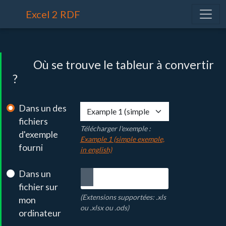
Excel 2 RDF
Où se trouve le tableur à convertir
?
Dans un des
fichiers
Télécharger l'exemple :
d'exemple
Example 1 (simple exemple,
fourni
in english)
Dans un
fichier sur
(Extensions supportées: .xls
mon
ou .xlsx ou .ods)
ordinateur